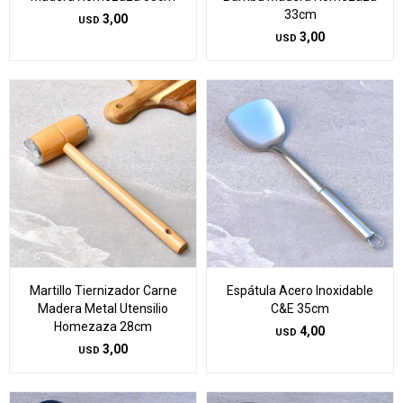
33cm
3,00
USD
3,00
USD
Martillo Tiernizador Carne
Espátula Acero Inoxidable
Madera Metal Utensilio
C&E 35cm
Homezaza 28cm
4,00
USD
3,00
USD