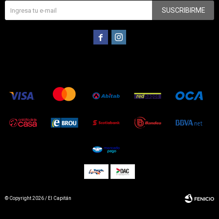
SUSCRIBIRME


© Copyright 2026 / El Capitán