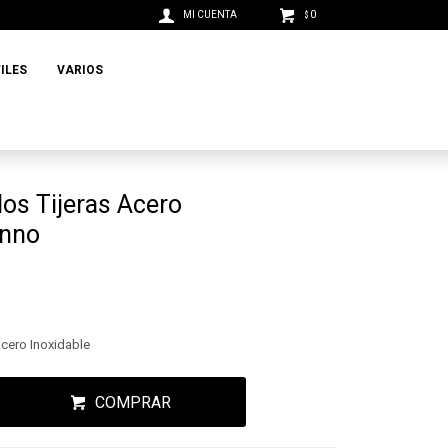
0
$
ILES
VARIOS
los Tijeras Acero
inno
Acero Inoxidable
COMPRAR