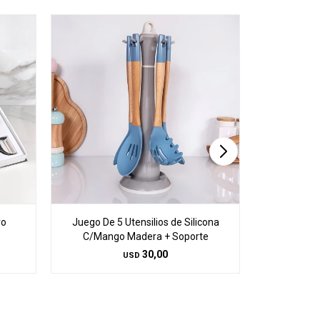
ro
Juego De 5 Utensilios de Silicona
Kit de As
C/Mango Madera + Soporte
30,00
USD