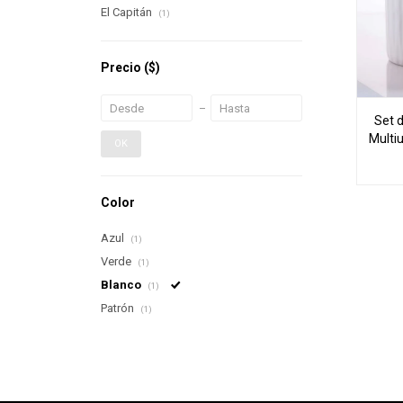
El Capitán
(1)
Precio
($)
Set 
Multi
OK
Color
Azul
(1)
Verde
(1)
Blanco
(1)
Patrón
(1)